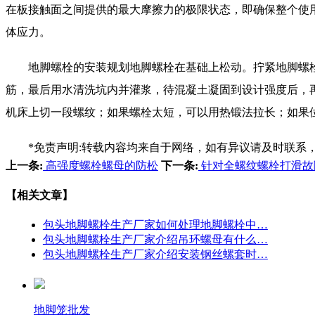
在板接触面之间提供的最大摩擦力的极限状态，即确保整个使
体应力。
地脚螺栓的安装规划地脚螺栓在基础上松动。拧紧地脚螺栓
筋，最后用水清洗坑内并灌浆，待混凝土凝固到设计强度后，
机床上切一段螺纹；如果螺栓太短，可以用热锻法拉长；如果
*免责声明:转载内容均来自于网络，如有异议请及时联系
上一条:
高强度螺栓螺母的防松
下一条:
针对全螺纹螺栓打滑故
【相关文章】
包头地脚螺栓生产厂家如何处理地脚螺栓中…
包头地脚螺栓生产厂家介绍吊环螺母有什么…
包头地脚螺栓生产厂家介绍安装钢丝螺套时…
地脚笼批发