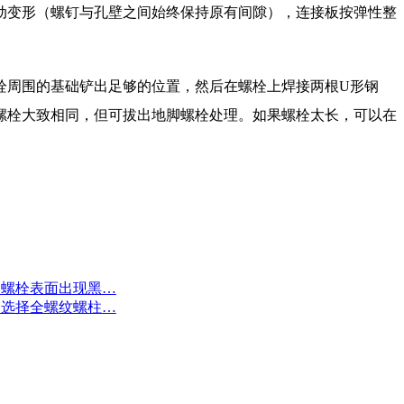
动变形（螺钉与孔壁之间始终保持原有间隙），连接板按弹性整
周围的基础铲出足够的位置，然后在螺栓上焊接两根U形钢
螺栓大致相同，但可拔出地脚螺栓处理。如果螺栓太长，可以在
绍螺栓表面出现黑…
绍选择全螺纹螺柱…