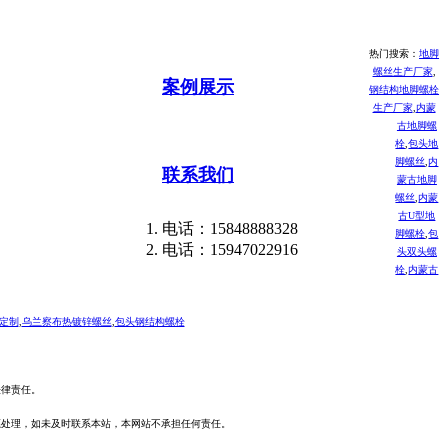
热门搜索：
地脚
螺丝生产厂家
,
案例展示
钢结构地脚螺栓
生产厂家
,
内蒙
古地脚螺
栓
,
包头地
脚螺丝
,
内
联系我们
蒙古地脚
螺丝
,
内蒙
古U型地
电话：15848888328
脚螺栓
,
包
电话：15947022916
头双头螺
栓
,
内蒙古
定制
,
乌兰察布热镀锌螺丝
,
包头钢结构螺栓
法律责任。
愿处理，如未及时联系本站，本网站不承担任何责任。