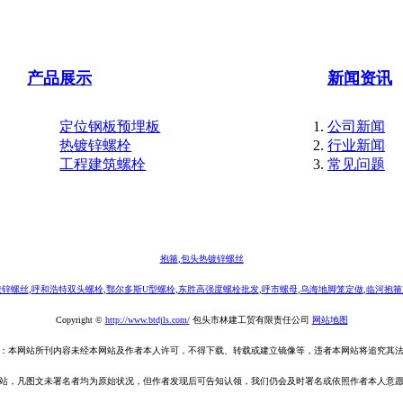
产品展示
新闻资讯
定位钢板预埋板
公司新闻
热镀锌螺栓
行业新闻
工程建筑螺栓
常见问题
抱箍
,
包头热镀锌螺丝
镀锌螺丝
,
呼和浩特双头螺栓
,
鄂尔多斯U型螺栓
,
东胜高强度螺栓批发
,
呼市螺母
,
乌海地脚笼定做
,
临河抱箍
Copyright ©
http://www.btdjls.com/
包头市林建工贸有限责任公司
网站地图
：本网站所刊内容未经本网站及作者本人许可，不得下载、转载或建立镜像等，违者本网站将追究其
站，凡图文未署名者均为原始状况，但作者发现后可告知认领，我们仍会及时署名或依照作者本人意