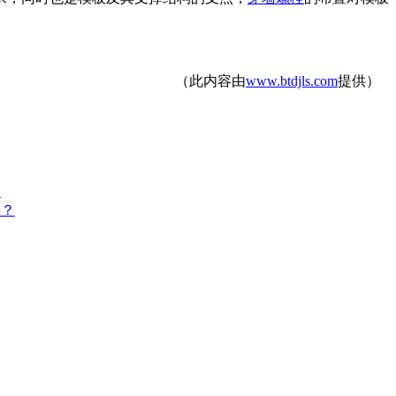
（此内容由
www.btdjls.com
提供）
？
类？