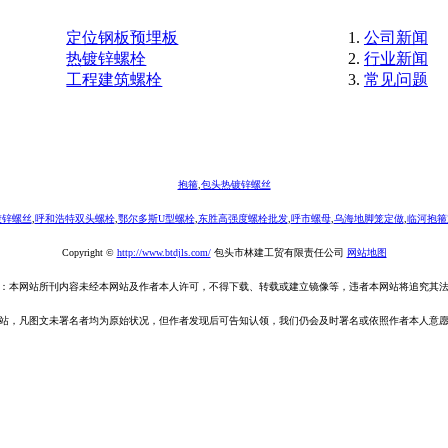
定位钢板预埋板
公司新闻
热镀锌螺栓
行业新闻
工程建筑螺栓
常见问题
抱箍
,
包头热镀锌螺丝
镀锌螺丝
,
呼和浩特双头螺栓
,
鄂尔多斯U型螺栓
,
东胜高强度螺栓批发
,
呼市螺母
,
乌海地脚笼定做
,
临河抱箍
Copyright ©
http://www.btdjls.com/
包头市林建工贸有限责任公司
网站地图
：本网站所刊内容未经本网站及作者本人许可，不得下载、转载或建立镜像等，违者本网站将追究其
站，凡图文未署名者均为原始状况，但作者发现后可告知认领，我们仍会及时署名或依照作者本人意