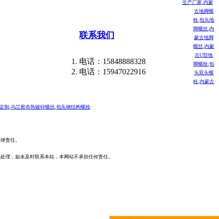
生产厂家
,
内蒙
古地脚螺
栓
,
包头地
脚螺丝
,
内
联系我们
蒙古地脚
螺丝
,
内蒙
古U型地
电话：15848888328
脚螺栓
,
包
电话：15947022916
头双头螺
栓
,
内蒙古
定制
,
乌兰察布热镀锌螺丝
,
包头钢结构螺栓
法律责任。
愿处理，如未及时联系本站，本网站不承担任何责任。