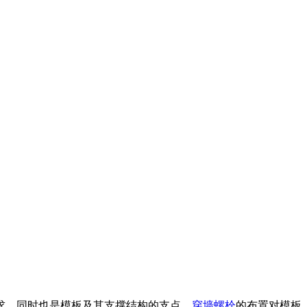
求，同时也是模板及其支撑结构的支点，
穿墙螺栓
的布置对模板